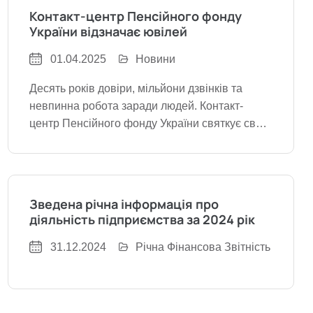
Контакт-центр Пенсійного фонду
України відзначає ювілей
01.04.2025
Новини
Десять років довіри, мільйони дзвінків та
невпинна робота заради людей. Контакт-
центр Пенсійного фонду України святкує свою
першу круглу дату. В Україні налічується понад
10 мільйонів пенсіонерів, і кожен з них
потребує уваги, роз’яснень та підтримки.
Саме тому 10 років тому,
Зведена річна інформація про
діяльність підприємства за 2024 рік
31.12.2024
Річна Фінансова Звітність