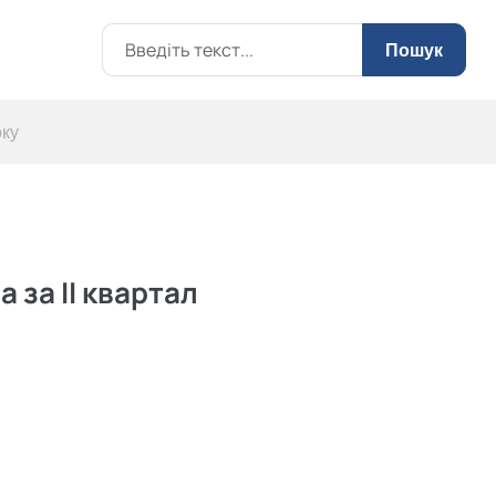
Пошук
оку
 за II квартал