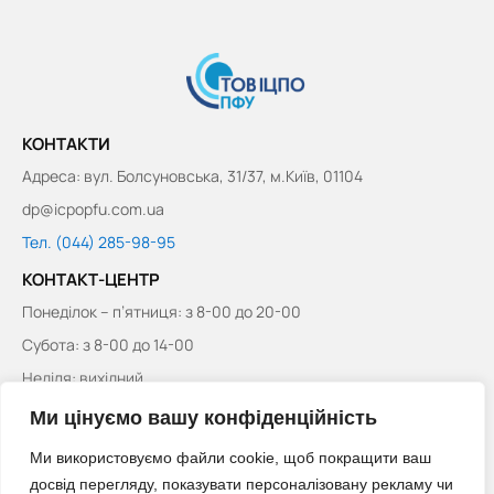
КОНТАКТИ
Адреса: вул. Болсуновська, 31/37, м.Київ, 01104
dp@icpopfu.com.ua
Тел. (044) 285-98-95
КОНТАКТ-ЦЕНТР
Понеділок – п’ятниця: з 8-00 до 20-00
Субота: з 8-00 до 14-00
Неділя: вихідний
Тел. 0 (800) 503-753
Ми цінуємо вашу конфіденційність
Тел. (044) 281-08-70
Ми використовуємо файли cookie, щоб покращити ваш
Тел. (044) 281-08-71
досвід перегляду, показувати персоналізовану рекламу чи