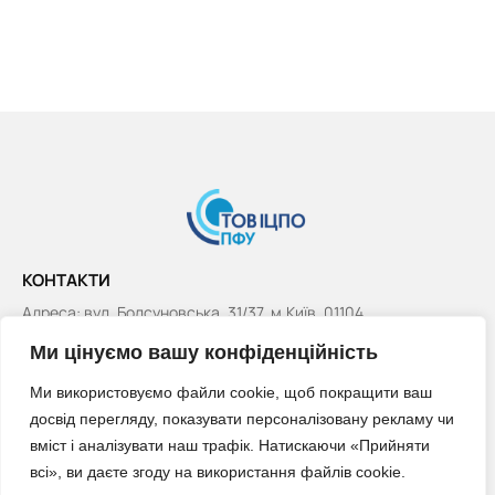
КОНТАКТИ
Адреса: вул. Болсуновська, 31/37, м.Київ, 01104
dp@icpopfu.com.ua
Ми цінуємо вашу конфіденційність
Тел. (044) 285-98-95
Ми використовуємо файли cookie, щоб покращити ваш
КОНТАКТ-ЦЕНТР
досвід перегляду, показувати персоналізовану рекламу чи
вміст і аналізувати наш трафік. Натискаючи «Прийняти
Понеділок – п’ятниця: з 8-00 до 20-00
всі», ви даєте згоду на використання файлів cookie.
Субота: з 8-00 до 14-00