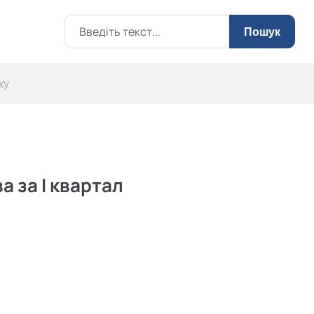
Пошук
ку
 за I квартал