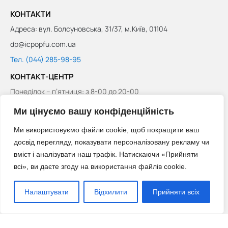
КОНТАКТИ
Адреса: вул. Болсуновська, 31/37, м.Київ, 01104
dp@icpopfu.com.ua
Тел. (044) 285-98-95
КОНТАКТ-ЦЕНТР
Понеділок – п’ятниця: з 8-00 до 20-00
Субота: з 8-00 до 14-00
Ми цінуємо вашу конфіденційність
Неділя: вихідний
Ми використовуємо файли cookie, щоб покращити ваш
Тел. 0 (800) 503-753
досвід перегляду, показувати персоналізовану рекламу чи
Тел. (044) 281-08-70
вміст і аналізувати наш трафік. Натискаючи «Прийняти
всі», ви даєте згоду на використання файлів cookie.
Тел. (044) 281-08-71
ПОСИЛАННЯ
Налаштувати
Відхилити
Прийняти всіх
Повідомити про корупцію